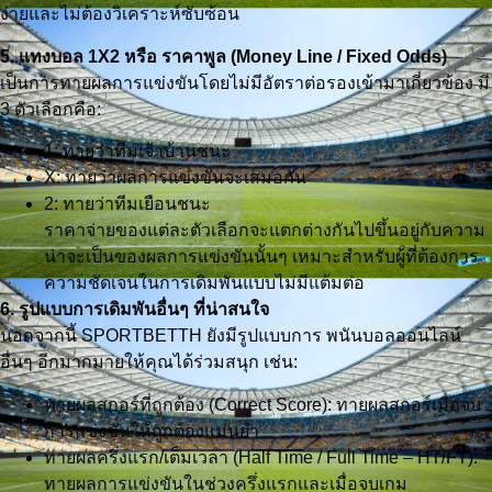
ง่ายและไม่ต้องวิเคราะห์ซับซ้อน
5. แทงบอล 1X2 หรือ ราคาพูล (Money Line / Fixed Odds)
เป็นการทายผลการแข่งขันโดยไม่มีอัตราต่อรองเข้ามาเกี่ยวข้อง มี
3 ตัวเลือกคือ:
1: ทายว่าทีมเจ้าบ้านชนะ
X: ทายว่าผลการแข่งขันจะเสมอกัน
2: ทายว่าทีมเยือนชนะ
ราคาจ่ายของแต่ละตัวเลือกจะแตกต่างกันไปขึ้นอยู่กับความ
น่าจะเป็นของผลการแข่งขันนั้นๆ เหมาะสำหรับผู้ที่ต้องการ
ความชัดเจนในการเดิมพันแบบไม่มีแต้มต่อ
6. รูปแบบการเดิมพันอื่นๆ ที่น่าสนใจ
นอกจากนี้ SPORTBETTH ยังมีรูปแบบการ พนันบอลออนไลน์
อื่นๆ อีกมากมายให้คุณได้ร่วมสนุก เช่น:
ทายผลสกอร์ที่ถูกต้อง (Correct Score): ทายผลสกอร์เมื่อจบ
การแข่งขันให้ถูกต้องแม่นยำ
ทายผลครึ่งแรก/เต็มเวลา (Half Time / Full Time – HT/FT):
ทายผลการแข่งขันในช่วงครึ่งแรกและเมื่อจบเกม