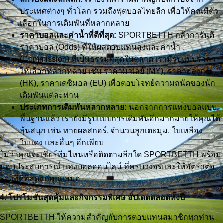
ประเทศต่างๆ ทั่วโลก รวมถึงฟุตบอลไทยลีก เพื่อให้คุณมีตัว
เลือกในการเดิมพันที่หลากหลาย
ราคาบอลและค่าน้ำที่ดีที่สุด:
SPORTBETTH กล้าการันตี
ราคาบอล (Odds) ที่ให้ผลตอบแทนสูงและค่าน้ำ
(Commission) ที่เป็นธรรมที่สุดในตลาด เรามีรูปแบบราคา
ให้เลือกหลากหลาย เช่น ราคามาเลย์ (MY), ราคาฮ่องกง
(HK), ราคาเดซิมอล (EU) เพื่อตอบโจทย์ความถนัดของนัก
เดิมพันแต่ละท่าน
ประเภทการเดิมพันหลากหลาย:
นอกจากการแทงบอลแบบ
พื้นฐานแล้ว เรายังมีรูปแบบการเดิมพันอีกมากมายให้คุณได้
ลุ้นสนุก เช่น ทายผลสกอร์, จำนวนลูกเตะมุม, ใบเหลือง
ใบแดง และอื่นๆ อีกเพียบ
ไม่ว่าคุณจะเชียร์ทีมไหนหรือติดตามลีกใด SPORTBETTH พร้อม
มอบประสบการณ์ แทงบอลออนไลน์ ที่ครบวงจรและให้อัตราต่อ
รองที่ดีที่สุดแก่คุณเสมอ
4. โปรโมชั่นสุดคุ้มและกิจกรรมพิเศษ อัปเดตตลอดทั้งปี
SPORTBETTH ให้ความสำคัญกับการตอบแทนสมาชิกทุกท่าน