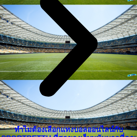
ทำไมต้องเลือกแทงบอลออนไลน์กับ