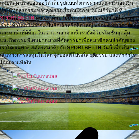
สมัยที่สุด แทงบอลออโต้ เต็มรูปแบบทั้งการฝากและการถอนเงิน
ทำให้ทุกธุรกรรมของคุณรวดเร็วทันใจภายในไม่กี่วินาที ที่
SPORTBETTH
คุณจะได้พบกับบริการ
แทงบอลออนไลน์
ครบทุก
ลีกดังทั่วโลก ไม่ว่าจะเป็นลีกเล็กหรือลีกใหญ่ พร้อมด้วยราคาบอล
และค่าน้ำที่ดีที่สุดในตลาด นอกจากนี้ เรายังมีโปรโมชั่นสุดคุ้ม
และกิจกรรมพิเศษมากมายที่คัดสรรมาเพื่อสมาชิกคนสำคัญของ
เราโดยเฉพาะ สมัครสมาชิกกับ
SPORTBETTH
วันนี้ เพื่อเริ่มต้น
เส้นทางการลงทุนในโลกฟุตบอลที่โปร่งใส ยุติธรรม และทำกำไร
ได้อย่างแท้จริง