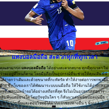
แทงบอลมือถือ สะดวกทุกที่ทุกเวลา
คุณสามารถ
แทงบอลมือถือ
ได้อย่างสะดวกสบาย ทุกที่ทุกเวลา ไม่
ว่าจะอยู่ที่ไหนก็ตาม โดยมือถือเป็นอุปกรณ์ที่จะช่วยให้คุณเดิมพัน
ได้ง่ายกว่าเดิมและด้วยขนาดที่กะทัดรัด ทำให้ง่ายต่อการพกพาอีก
ด้วย ซึ่งเว็บของเราได้พัฒนาระบบบนมือถือ ให้ใช้งานได้ง่ายและ
แสดงผลบนหน้าจอได้อย่างเสถียรที่สุด จึงไม่เป็นอุปสรรคต่อการ
เดิมพันแต่อย่างใด โดยปัจจุบันใคร ๆ ก็หันมาเล่นพนันบอลบนมือ
ถือกันมากขึ้นและตอบโจทย์ได้มากกว่าช่องทางอื่น ๆ นั่นเอง