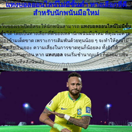
แทงบอลออนไลน์ไม่มีขั้นต่ำ ทางเลือกที่ดี
สำหรับนักพนันมือใหม่
เว็บของเราเปิดอิสระให้นักพนันสามารถ
แทงบอลออนไลน์ไม่มีขั้น
ต่ำ
ได้ โดยเป็นทางเลือกที่ดีของเหล่านักพนันมือใหม่ ที่คุณไม่ควร
มองข้ามเด็ดขาด เพราะการเดิมพันด้วยทุนน้อย ๆ จะทำให้คุณไม่
ต้องเสียเงินเยอะ ความเสี่ยงในการขาดทุนก็น้อยลง ทั้งยังได้
ทดลองเล่นดูก่อน หาก
แทงบอล
จนเริ่มชำนาญแล้ว ก็ค่อยมาเพิ่ม
เงินทุนในทีหลังนั่นเอง