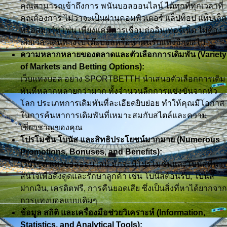
คุณสามารถเข้าถึงการ พนันบอลออนไลน์ ได้ทุกที่ทุกเวลาที่
คุณต้องการ ไม่ว่าจะเป็นผ่านคอมพิวเตอร์ แล็ปท็อป แท็บเล็ต
หรือสมาร์ทโฟน เพียงแค่มีการเชื่อมต่ออินเทอร์เน็ต ไม่ต้อง
เสียเวลาเดินทางไปโต๊ะบอลหรือหาคนรับแทงอีกต่อไป
ความหลากหลายของตลาดและตัวเลือกการเดิมพัน (Variety
of Markets and Betting Options):
เว็บแทงบอล อย่าง SPORTBETTH นำเสนอตัวเลือกการเดิม
พันที่หลากหลายกว่ามาก ทั้งจำนวนลีกการแข่งขันจากทั่ว
โลก ประเภทการเดิมพันที่ละเอียดยิบย่อย ทำให้คุณมีโอกาส
ในการค้นหาการเดิมพันที่เหมาะสมกับสไตล์และความ
เชี่ยวชาญของคุณ
โปรโมชั่น โบนัส และสิทธิประโยชน์มากมาย (Numerous
Promotions, Bonuses, and Benefits):
เว็บไซต์ แทงบอลออนไลน์ มักจะมีโปรโมชั่นและโบนัสที่น่า
สนใจเพื่อดึงดูดและรักษาลูกค้า เช่น โบนัสต้อนรับ, โบนัส
ฝากเงิน, เครดิตฟรี, การคืนยอดเสีย ซึ่งเป็นสิ่งที่หาได้ยากจาก
การแทงบอลแบบเดิมๆ
ข้อมูล สถิติ และเครื่องมือช่วยวิเคราะห์ (Information,
Statistics, and Analytical Tools):