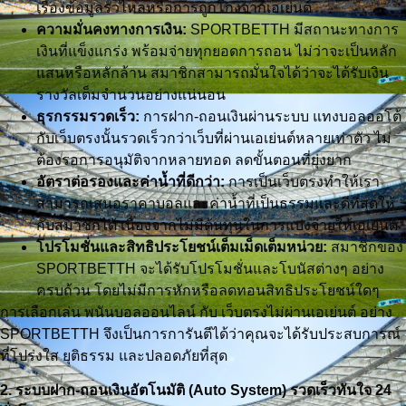
เรื่องข้อมูลรั่วไหลหรือการถูกโกงจากเอเย่นต์
ความมั่นคงทางการเงิน:
SPORTBETTH มีสถานะทางการ
เงินที่แข็งแกร่ง พร้อมจ่ายทุกยอดการถอน ไม่ว่าจะเป็นหลัก
แสนหรือหลักล้าน สมาชิกสามารถมั่นใจได้ว่าจะได้รับเงิน
รางวัลเต็มจำนวนอย่างแน่นอน
ธุรกรรมรวดเร็ว:
การฝาก-ถอนเงินผ่านระบบ แทงบอลออโต้
กับเว็บตรงนั้นรวดเร็วกว่าเว็บที่ผ่านเอเย่นต์หลายเท่าตัว ไม่
ต้องรอการอนุมัติจากหลายทอด ลดขั้นตอนที่ยุ่งยาก
อัตราต่อรองและค่าน้ำที่ดีกว่า:
การเป็นเว็บตรงทำให้เรา
สามารถเสนอราคาบอลและค่าน้ำที่เป็นธรรมและดีที่สุดให้
กับสมาชิกได้ เนื่องจากไม่มีต้นทุนในการแบ่งจ่ายให้เอเย่นต์
โปรโมชั่นและสิทธิประโยชน์เต็มเม็ดเต็มหน่วย:
สมาชิกของ
SPORTBETTH จะได้รับโปรโมชั่นและโบนัสต่างๆ อย่าง
ครบถ้วน โดยไม่มีการหักหรือลดทอนสิทธิประโยชน์ใดๆ
การเลือกเล่น พนันบอลออนไลน์ กับ เว็บตรงไม่ผ่านเอเย่นต์ อย่าง
SPORTBETTH จึงเป็นการการันตีได้ว่าคุณจะได้รับประสบการณ์
ที่โปร่งใส ยุติธรรม และปลอดภัยที่สุด
2. ระบบฝาก-ถอนเงินอัตโนมัติ (Auto System) รวดเร็วทันใจ 24