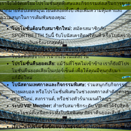
เราจึงได้จัดเตรียมโปรโมชั่นสุดพิเศษและกิจกรรมส่งเสริมการขาย
มากมายที่อัปเดตหมุนเวียนตลอดทั้งปี เพื่อเพิ่มความคุ้มค่าและ
ความสนุกในการเดิมพันของคุณ:
โปรโมชั่นต้อนรับสมาชิกใหม่:
สมัครสมาชิกกับ
SPORTBETTH วันนี้ รับโบนัสเครดิตฟรีทันที หรือโบนัสจาก
การฝากเงินครั้งแรกสุดคุ้ม
โปรโมชั่นฝากเงินรายวัน:
เพิ่มทุนในการเดิมพันของคุณด้วย
โบนัสพิเศษจากการฝากเงินในแต่ละวัน
โปรโมชั่นคืนยอดเสีย:
แม้วันที่โชคไม่เข้าข้าง เราก็ยังมีโปร
โมชั่นคืนยอดเสียเป็นเปอร์เซ็นต์ เพื่อให้คุณมีทุนกลับมา
แก้มือใหม่
โบนัสตามเทศกาลและกิจกรรมพิเศษ:
ร่วมสนุกกับกิจกรรม
ทายผลบอล หรือโปรโมชั่นพิเศษในช่วงเทศกาลสำคัญต่างๆ
เช่น ปีใหม่, สงกรานต์, หรือช่วงทัวร์นาเมนต์ใหญ่ๆ
ระบบ VIP Member:
สำหรับสมาชิกระดับ VIP จะได้รับสิทธิ
ประโยชน์ที่เหนือกว่า ทั้งโบนัสพิเศษ อัตราคืนยอดเสียที่สูง
ขึ้น และการบริการระดับพรีเมียม
เงื่อนไขโปรโมชั่นชัดเจน เป็นธรรม:
ทุกโปรโมชั่นของเรามี