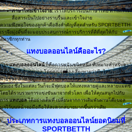
ประโยชน์
ภาษาไทยเข้าใจง่าย:
เราให้บริการเป็นภาษาไทย ทำให้การ
สื่อสารเป็นไปอย่างราบรื่นและเข้าใจง่าย
ความพึงพอใจของลูกค้าคือสิ่งสำคัญที่สุดสำหรับ SPORTBETTH
เราจึงมุ่งมั่นที่จะมอบประสบการณ์การบริการที่ดีที่สุดให้กับ
สมาชิกทุกท่าน
แทงบอลออนไลน์คืออะไร?
การ
แทงบอลออนไลน์
ก็คือการพนันชนิดหนึ่ง ที่เหมาะสำหรับคน
ที่ชื่นชอบกีฬาฟุตบอล โดยคุณจะต้องเสี่ยงทายว่าทีมไหนจะเป็น
ฝ่ายชนะ ถ้าทายถูกก็จะได้รับเงินรางวัลตามอัตราจ่ายที่กำหนด
นั่นเอง ซึ่งในแต่ละวันก็จะมีฟุตบอลให้แทงหลายคู่และหลายแมตช์
โดยได้รวบรวมการแข่งขันมาจากทั่วโลก เพื่อให้คุณสนุกไปกับ
การ
แทงบอล
ได้อย่างเต็มที่ เปลี่ยนจากการเดิมพันผ่านโต๊ะบอล
มาไว้บนหน้าจอมือถือให้สะดวกสบายมากขึ้นกว่าเดิม
ประเภทการแทงบอลออนไลน์ยอดนิยมที่
SPORTBETTH