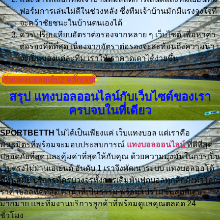
ฟอร์มการเล่นไม่ดีในช่วงหลัง ซึ่งทีมเจ้าบ้านมักมีแรงจูงใจที่
จะคว้าชัยชนะในบ้านตนเองได้
ควรเปรียบเทียบอัตราต่อรองจากหลาย ๆ เว็บไซต์ เพื่อหาค่า
ต่อรองที่ดีที่สุด เนื่องจากอัตราต่อรองจะสะท้อนถึงความน่า
จะเป็นของแต่ละทีม เราให้เราคาดเดาได้ง่ายขึ้น
เริ่มแทงบอลสเต็ป2 คลิ๊กเลย!
สรุป แทงบอลออนไลน์กับเว็บไซต์ของเรา
ครบจบในที่เดียว
SPORTBETTH
ไม่ได้เป็นเพียงแค่ เว็บแทงบอล แต่เราคือ
พันธมิตรที่พร้อมจะมอบประสบการณ์
แทงบอลออนไลน์
ที่ดีที่สุด
ปลอดภัยที่สุด และคุ้มค่าที่สุดให้กับคุณ ด้วยความมุ่งมั่นในการเป็น
เว็บตรงไม่ผ่านเอเย่นต์ อันดับ 1 เราจึงพัฒนาระบบ แทงบอลออโต้
ที่ทันสมัย บริการที่ครบวงจรทั้งการเดิมพันฟุตบอลทุกลีกดังทั่วโลก
ราคาบอลที่ดีที่สุด ค่าน้ำที่เป็นธรรม พร้อมโปรโมชั่นสุดพิเศษ
มากมาย และทีมงานบริการลูกค้าที่พร้อมดูแลคุณตลอด 24
ชั่วโมง