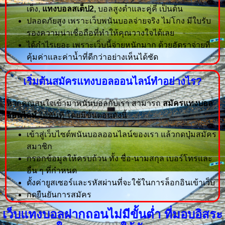
เต็ง,
แทงบอลสเต็ป2,
บอลสูงต่ำและคู่คี่ เป็นต้น
ปลอดภัยสูง เพราะเว็บพนันบอลจ่ายจริง ไม่โกง มีใบรับ
รองความน่าเชื่อถือที่ทำให้คุณวางใจได้เลย
ได้กำไรเยอะ เพราะเว็บนี้จ่ายหนักมาก ด้วยอัตราจ่ายที่
คุ้มค่าและค่าน้ำที่ดีกว่าอย่างเห็นได้ชัด
เริ่มต้นสมัครแทงบอลออนไลน์ทำอย่างไร?
หากคุณสนใจเข้ามาพนันบอลกับเรา สามารถ
สมัครแทงบอล
ออนไลน์
ได้ทันที โดยมีขั้นตอนดังนี้
เข้าสู่เว็บไซต์พนันบอลออนไลน์ของเรา แล้วกดปุ่มสมัคร
สมาชิก
กรอกข้อมูลให้ครบถ้วน ทั้ง ชื่อ-นามสกุล เบอร์โทรและ
อื่น ๆ ที่กำหนด
ตั้งค่ายูสเซอร์และรหัสผ่านที่จะใช้ในการล็อกอินเข้าเว็บ
กดยืนยันการสมัคร
เว็บแทงบอลฝากถอนไม่มีขั้นต่ำ ที่มอบอิสระ