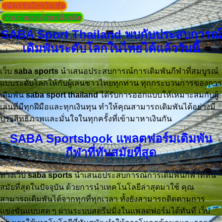
สมัครรับโปรโมชั่น
อ่านรายละเอียดเพิ่มเติม
SABA Sport Thailand พบกับประสบการณ์
เดิมพันระดับโลกในไทยได้แล้ววันนี้
เว็บ
saba sports
นำเสนอประสบการณ์การเดิมพันกีฬาที่สมบูรณ์
แบบระดับโลกให้กับผู้เล่นชาวไทยทุกท่าน ทุกกระบวนการของการ
เดิมพัน
saba sport thailand
ได้รับการออกแบบให้เหมาะสมกับผู้
เล่นที่มีทุกฝีมือและทุกเงินทุน ทำให้คุณสามารถเดิมพันได้อย่างมี
ประสิทธิภาพและมั่นใจในทุกครั้งที่เข้ามาหาเงินกัน
SABA Sportsbook แพลตฟอร์มเดิมพัน
กีฬาที่ทันสมัยที่สุด
ทางเว็บ
saba sports
นำเสนอประสบการณ์การเดิมพันกีฬาที่ทัน
สมัยที่สุดในปัจจุบัน ด้วยการนำเทคโนโลยีล่าสุดมาใช้ คุณ
สามารถเดิมพันได้จากทุกที่ทุกเวลา ทั้งยังสามารถติดตามการ
แข่งขันแบบสด ๆ ผ่านระบบสตรีมมิ่งในแพลตฟอร์มได้ทันที เว็บ