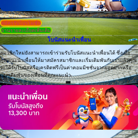
สมัครรับโปรโมชั่น
อ่านรายละเอียดเพิ่มเติม
โบนัสแนะนำเพื่อน
สมาชิกใหม่ยังสามารถเข้าร่วมรับโบนัสแนะนำเพื่อนได้ ซึ่งเมื่อ
คุณแนะนำเพื่อนให้มาสมัครสมาชิกและเริ่มเดิมพันกับเราแล้วคุณ
จะได้รับโบนัสหรือเครดิตฟรีเป็นค่าคอมมิชชั่นจากยอดฝากหรือ
ยอดเดิมพันของเพื่อนที่คุณแนะนำ