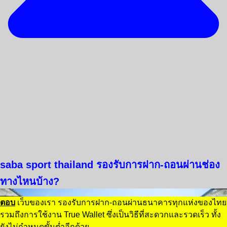
saba sport thailand รองรับการฝาก-ถอนผ่านช่อง
ทางไหนบ้าง?
ตอบ
เว็บของเรา รองรับการฝาก-ถอนผ่านธนาคารทุกแห่งของไทย
รวมถึงการใช้งาน True Wallet ซึ่งเป็นวิธีที่สะดวกและรวดเร็ว ทั้ง
ยังไม่กำหนดขั้นต่ำอีกด้วย