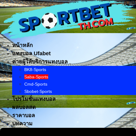
Skip
to
content
หน้าหลัก
แทงบอล Ufabet
ค่ายผู้ให้บริการแทงบอล
BK8-Sports
Saba-Sports
Cmd-Sports
Sbobet-Sports
โปรโมชั่นแทงบอล
ผลบอลสด
ราคาบอล
บทความ