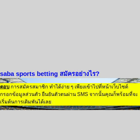
saba sports betting สมัครอย่างไร?
ตอบ
การสมัครสมาชิก ทำได้ง่าย ๆ เพียงเข้าไปที่หน้าเว็บไซต์
กรอกข้อมูลส่วนตัว ยืนยันตัวตนผ่าน SMS จากนั้นคุณก็พร้อมที่จะ
เริ่มต้นการเดิมพันได้เลย