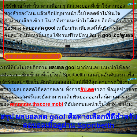
เซิร์ฟเวอร์เท่านั้น หากเพื่อน ๆ นักแทงบอลที่เข้าใช้งานช่อง
ทางสำรองไหน แล้วเกิดปัญหาหน้าเว็บโหลดช้าไม่ทันใจ
สามารถเลือกเข้า 1 ใน 2 ที่เราแนะนำไปได้เลย ถือเป็นตัวเลือก
ของทาง
ผลบอลสด
gool
เหมือนกัน เพียงแต่ให้บริการกัน
คนละโดเมนเท่านั้นเอง ใช้งานฟรีเหมือนเดิม ที่
gool.co/ดูบอล
ออนไลน์
ดู ผลบอลสด gool co​ ได้ที่นี่
กรณีที่ยังไม่เคยติดตาม
ผลบอล
gool
มาก่อนเลย แนะนำให้ลอง
สมัครสมาชิกเข้ามาที่เว็บไซต์ Sportbetth ก่อนเป็นอันดับแรก เพื่อ
เข้าร่วมสมาชิกเว็บเดิมพันบอลออนไลน์ที่ดีที่สุด สามารถใช้งาน
ตารางผลบอลสดได้หลากหลาย ทั้งการ
อัปเดต
ราคา ข้อมูลข่าวสาร
การดูบอลสดฟรีและยังสามารถเดิมพันบอลออนไลน์ผ่านตาราง
ของ
ผลบอลสด thscore mobi
ที่อัปเดตบนหน้าเว็บได้ 24 ชั่วโมง
สรุป ผลบอลสด gool คือทางเลือกที่ดีสำหรับ
คอบอลเมื่อดูผ่าน Sportbetth