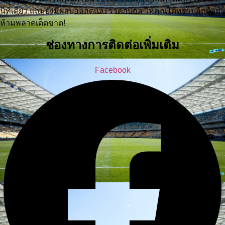
นี่ที่เดียว แถมยังมีผลบอลสดและราคาบอล ให้คุณได้ทราบอีกด้วย
ห้ามพลาดเด็ดขาด!
ช่องทางการติดต่อเพิ่มเติม
Facebook