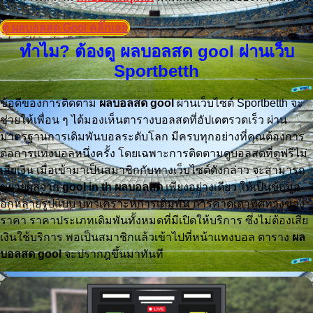
ดู ผลบอลสด Gool คลิ๊กเลย
ทำไม? ต้องดู ผลบอลสด gool ผ่านเว็บ
Sportbetth
ข้อดีของการติดตาม
ผลบอลสด
gool
ผ่านเว็บไซต์ Sportbetth จะ
ช่วยให้เพื่อน ๆ ได้มองเห็นตารางบอลสดที่อัปเดตรวดเร็ว ผ่าน
มาตรฐานการเดิมพันบอลระดับโลก มีครบทุกอย่างที่คุณต้องการ
ต่อการแทงบอลหนึ่งครั้ง โดยเฉพาะการติดตามดูบอลสดที่ดูฟรีไม่
เสียเงิน เมื่อเข้ามาเป็นสมาชิกกับทางเว็บไซต์ดังกล่าว จะสามารถ
ขยายผลจาก
gool in th ผลบอลสด
เพียงอย่างเดียว ให้เป็นข้อมูล
อีกหลายรูปแบบ บทวิเคราะห์การเดิมพัน การคาดเดาทิศทางของ
ราคา ราคาประเภทเดิมพันทั้งหมดที่มีเปิดให้บริการ ซึ่งไม่ต้องเสีย
เงินใช้บริการ พอเป็นสมาชิกแล้วเข้าไปที่หน้าแทงบอล ตาราง
ผล
บอลสด
gool
จะปรากฎขึ้นมาทันที