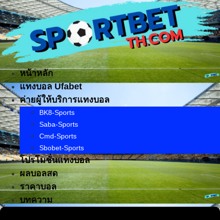
Skip
to
content
หน้าหลัก
แทงบอล Ufabet
ค่ายผู้ให้บริการแทงบอล
BK8-Sports
Saba-Sports
Cmd-Sports
Sbobet-Sports
โปรโมชั่นแทงบอล
ผลบอลสด
ราคาบอล
บทความ