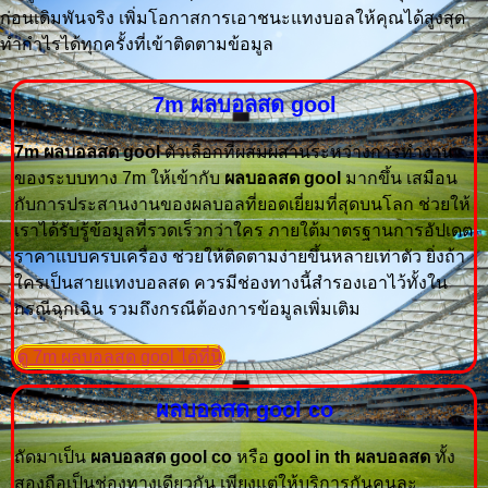
ก่อนเดิมพันจริง เพิ่มโอกาสการเอาชนะแทงบอลให้คุณได้สูงสุด
ทำกำไรได้ทุกครั้งที่เข้าติดตามข้อมูล
7m ผลบอลสด gool
7m ผลบอลสด gool
ตัวเลือกที่ผสมผสานระหว่างการทำงาน
ของระบบทาง 7m ให้เข้ากับ
ผลบอลสด
gool
มากขึ้น เสมือน
กับการประสานงานของผลบอลที่ยอดเยี่ยมที่สุดบนโลก ช่วยให้
เราได้รับรู้ข้อมูลที่รวดเร็วกว่าใคร ภายใต้มาตรฐานการอัปเดต
ราคาแบบครบเครื่อง ช่วยให้ติดตามง่ายขึ้นหลายเท่าตัว ยิ่งถ้า
ใครเป็นสายแทงบอลสด ควรมีช่องทางนี้สำรองเอาไว้ทั้งใน
กรณีฉุกเฉิน รวมถึงกรณีต้องการข้อมูลเพิ่มเติม
ดู 7m ผลบอลสด gool​ ได้ที่นี่
ผลบอลสด gool co
ถัดมาเป็น
ผลบอลสด
gool co
หรือ
gool in th ผลบอลสด
ทั้ง
สองถือเป็นช่องทางเดียวกัน เพียงแต่ให้บริการกันคนละ