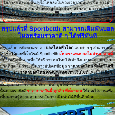
โอกาสชนะง่ายขึ้น หรือไหลลงในช่วงเวลาก่อนแข่งขัน อาจมี
โอกาสแพ้มากขึ้น ทั้งนี้ต้องดูข้อมูลอื่น ๆ หรือสถานการณ์ก่อน
แข่งขันควบคู่ไปด้วย จะยิ่งแม่นยำมากขึ้นไปอีก
สรุปแล้วที่ Sportbetth สามารถเดิมพันบอล
ไหลพร้อมราคาดี ๆ ได้ฟรีทันที
สรุปแล้วการติดตามราคา
บอลไหลทั่วโลก
แบบง่าย ๆ สามารถเข้า
ไปเช็กได้เลยที่เว็บไซต์ Sportbetth
เว็บตรงแทงบอลไม่ผ่านเอเย่นต์
ที่ตั้งใจเปิดขึ้นมาเพื่อให้บริการคนไทยได้เข้าถึงแบบสะดวกสบาย
มากที่สุด ไม่ว่าจะเป็นการอัปเดตข้อมูล
ราคาบอลไหล ทีเด็ดวีไอพี
หรือจะเป็น
ราคาบอลไหล ต่างประเทศ
7m
เว็บไซต์แห่งนี้ได้เลือก
เอาทุกอย่างมารวมให้แล้ว พร้อมปรับการนำเสนอ ให้เข้าถึงง่าย
ขึ้น ดูออกง่ายกว่าเดิม ติดตามข้อมูลได้ครบ จบ จัดเต็ม! นอกจาก
นั้นทางเรายังมี
ราคาบอลวันนี้ ทุกลีก ทีเด็ดบอล
ให้คุณได้อ่านเพื่อ
เพิ่มความรู้ความสามารถในการเดิมพันได้ดีขึ้นอีกด้วย