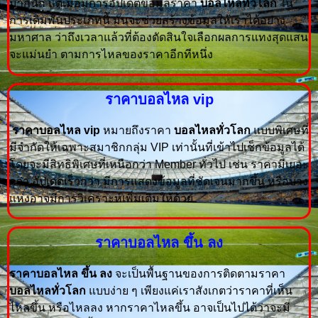
มากนัก แต่เมื่อมีการอัปเดตข้อมูลราคา
บอลไหลทั่วโลก
ใน
การเดิมพันประเภทนี้ มันจะช่วยสร้างข้อมูลให้เราได้อย่าง
มหาศาล ว่าถึงเวลาแล้วที่ต้องตัดสินใจเลือกผลการแทงสุดแสน
จะแม่นยำ ตามการไหลของราคาอีกทีหนึ่ง
ราคาบอลไหล vip
ราคาบอลไหล
vip
หมายถึงราคา
บอลไหลทั่วโลก
แบบพิเศษที่
มีจำกัดให้เฉพาะสมาชิกกลุ่ม VIP เท่านั้นที่เข้าไปเช็กข้อมูลได้
โดยจะมีสิทธิพิเศษที่เหนือกว่า Member ทั่วไป เช่น ราคามีเยอะ
กว่า อัปเดตเร็วกว่า มีการแสดงข้อมูลที่ชัดเจนมากขึ้น หรือบาง
แห่งอาจมีการวิเคราะห์เพิ่มเติมให้ด้วย
ราคาบอลไหล ขึ้น ลง
ราคาบอลไหล ขึ้น ลง
จะเป็นพื้นฐานของการติดตามราคา
บอลไหลทั่วโลก
แบบง่าย ๆ เพียงแค่เราสังเกตว่าราคาที่เห็น
ไหลขึ้น หรือไหลลง หากราคาไหลขึ้น อาจเป็นไปได้ว่าจะมี