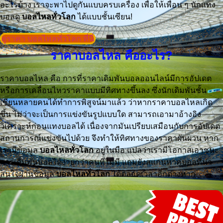
อะไรบ้าง เราจะพาไปดูกันแบบครบเครื่อง เพื่อให้เพื่อน ๆ นักแทง
บอลดู
บอลไหลทั่วโลก
ได้แบบชั้นเซียน!
ดูราคา บอลไหลทั่วโลก ที่นี่
ราคาบอลไหล คืออะไร?
ราคาบอลไหล คือ การที่ราคาเดิมพันบอลออนไลน์มีการอัปเดต
หรือการเคลื่อนไหวราคาแบบมีทิศทางขึ้นลง ซึ่งนักเดิมพันชั้น
เซียนหลายคนได้ทำการพิสูจน์มาแล้ว ว่าหากราคาบอลไหลเกิด
ขึ้น ไม่ว่าจะเป็นการแข่งขันรูปแบบใด สามารถเอามาอ้างอิง
วิเคราะห์ก่อนแทงบอลได้ เนื่องจากมันเปรียบเสมือนกับการอัปเดต
สถานการณ์แข่งขันไปด้วย จึงทำให้ทิศทางของราคาผันผวน หาก
เรามีข้อมูล
บอลไหลทั่วโลก
อยู่ในมือ แปลว่าเรามีโอกาสเอาชนะ
การเดิมพันบอลได้ง่ายกว่าคนที่ไม่มี แถมยังสแกนหาคู่บอลที่น่า
สนใจผ่านข้อมูล
บอลไหลทั่วโลก
ได้ตลอดเวลาอีกต่างหาก