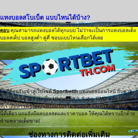
แทงบอลสโบเบ็ต แบบไหนได้บ้าง?
ตอบ
คุณสามารถแทงบอลได้ทุกแบบ ไม่ว่าจะเป็นการแทงบอลเต็ง
บอลสเต็ป บอลสูงต่ำ คู่คี่ ชอบแบบไหนเลือกได้เลย
ยินดีต้อนรับเข้าสู่เว็บไซต์
Sportbetth
แทงบอลออนไลน์ กับค่าย
ชั่นนำต่าง ๆ ไม่ว่าจะเป็น Ufabet, BK8, Saba, CMD และ Sbobet
ที่เราคัดสรรมาให้คุณพร้อมโปรโมชั่นแทงบอลเครดิตฟรีไม่อั้น ที่
นี่ที่เดียว แถมยังมีผลบอลสดและราคาบอล ให้คุณได้ทราบอีกด้วย
ห้ามพลาดเด็ดขาด!
ช่องทางการติดต่อเพิ่มเติม