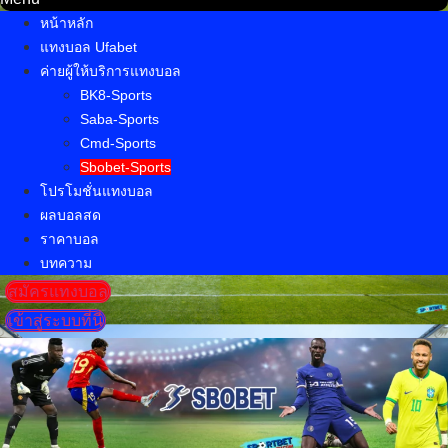
หน้าหลัก
แทงบอล Ufabet
ค่ายผู้ให้บริการแทงบอล
BK8-Sports
Saba-Sports
Cmd-Sports
Sbobet-Sports
โปรโมชั่นแทงบอล
ผลบอลสด
ราคาบอล
บทความ
สมัครแทงบอล
เข้าสู่ระบบที่นี่