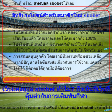
ทันที พร้อม
แทงบอล
sbobet
ได้เลย
สิทธิประโยชน์สำหรับสมาชิกใหม่ sbobet
โบนัสต้อนรับ สมาชิกใหม่
แทงบอล sbobet
มีสิทธิรับ
โบนัสเพิ่มทันทีจากยอดฝากแรก หลังจากทำการสมัคร
เรียบร้อยแล้ว โดยเราจะแจกให้คุณมากถึง 100%
โปรโมชั่นพิเศษอื่น ๆ ซึ่งบางครั้งก็จะมีโปรคืนยอดเสีย
หรือโปรโมชั่นพิเศษสำหรับการเดิมพันในกีฬานั่นเอง
การสนับสนุนลูกค้า โดยเรามีทีมงานพร้อมช่วยเหลือ
หากมีปัญหาหรือข้อสงสัยเกี่ยวกับการใช้งาน แค่แอด
ไลน์ไว้ ก็ติดต่อได้ทุกเมื่อที่ต้องการ
สมัครพร้อมรับโบนัสจาก SBOBET ที่นี่
เว็บแทงบอล sbobet ทำไม? ถึงเป็นที่เว็บที่
คุ้มค่ากับการเดิมพันกีฬา
ขอบอกเลยว่า การเข้ามาเดิมพันที่
เว็บแทงบอล sbobet
จะเต็มไป