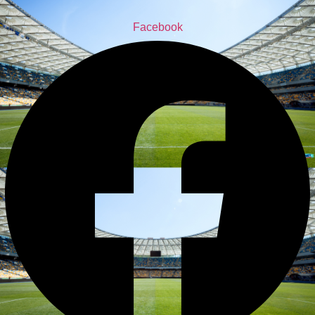
Facebook