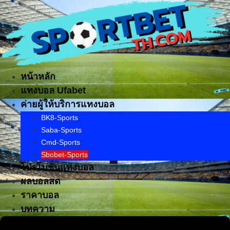
Skip
to
content
หน้าหลัก
แทงบอล Ufabet
ค่ายผู้ให้บริการแทงบอล
BK8-Sports
Saba-Sports
Cmd-Sports
Sbobet-Sports
โปรโมชั่นแทงบอล
ผลบอลสด
ราคาบอล
บทความ