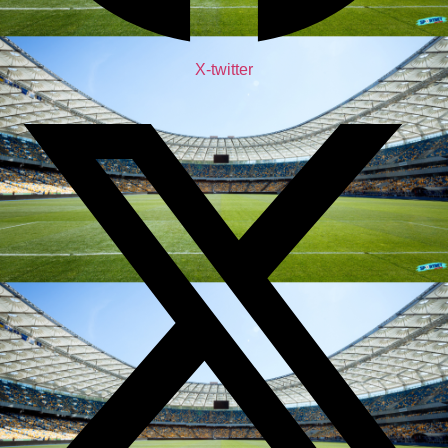
X-twitter