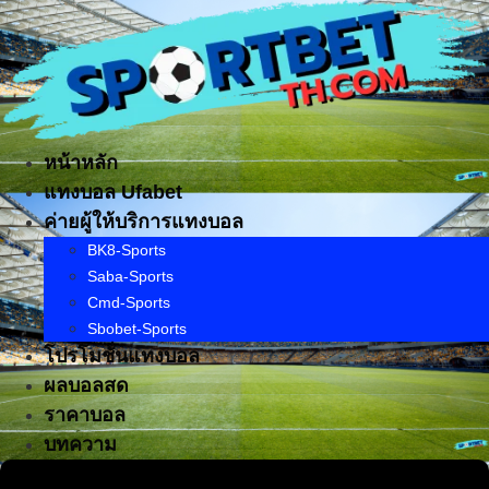
Skip
to
content
หน้าหลัก
แทงบอล Ufabet
ค่ายผู้ให้บริการแทงบอล
BK8-Sports
Saba-Sports
Cmd-Sports
Sbobet-Sports
โปรโมชั่นแทงบอล
ผลบอลสด
ราคาบอล
บทความ