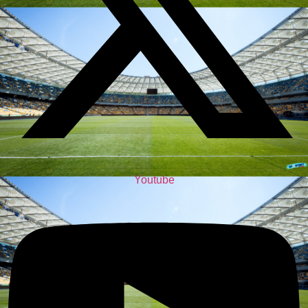
Youtube