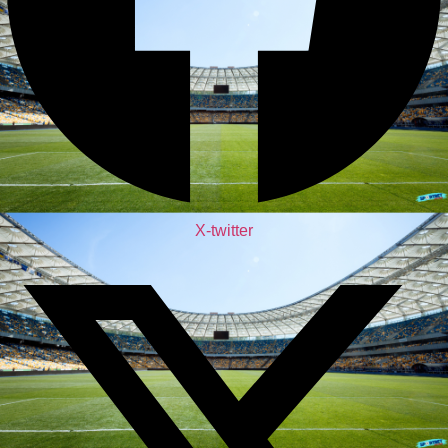
X-twitter