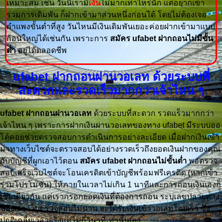
เหมาะสม เช่น วันนี้เรามี
เงิน
ไม่มากเท่าไหร่นัก แต่อยากเข้า
ร่วมการเดิมพัน ก็ฝากเข้ามาส่วนหนึ่งก่อนได้ โดยไม่ต้องเจอ
กำแพงขั้นต่ำที่สูง วันไหนมีเงินเดิมพันเยอะค่อยฝากเข้ามาแบบ
ก้อนใหญ่ได้เช่นกัน เพราะการ
สมัคร
ufabet ฝากถอนไม่มีขั้น
ต่ำ
อยู่ได้ตลอดชีพ
ufabet ฝากถอนผ่านวอเลท ด้วยระบบที่
สะดวกและรวดเร็วมากกว่าเจ้าไหน ๆ
ufabet ฝากถอนผ่านวอเลท
ด้วยระบบที่สะดวก รวดแร็วมากกว่า
เจ้าไหน ๆ เพราะการฝากเงินผ่านวอเลทของทาง ufabet มีระบบออ
โต้คอยช่วยตรวจสอบการดำเนินการอย่างละเอียด เมื่อฝากเงินเข้า
มาทางเว็บไซต์จะตรวจสอบได้อย่างรวดเร็วถึงยอดเงินฝากของคุณ
กับบัญชีที่ผูกเอาไว้ตอน
สมัคร
ufabet ฝากถอนไม่ขั้นต่ำ
พอตรวจ
สอบเสร็จเว็บไซต์จะโอนเครดิตเข้าบัญชีพร้อมฟรีเครดิต (หากเข้า
ร่วมโปรโมชั่น) ให้ภายในเวลาไม่เกิน 1 นาทีและการถอนเงินเองก็
เช่นเดียวกัน แค่เรากรอกยอดเงินที่ต้องการถอน ระบุเลขปลายทาง
ของเรา เว็บตรวจสอบไม่นาน จะได้รับเงินเข้าวอเลทโดยเร็ว ซึ่ง
ปกติเฉลี่ยเวลาจริงแค่ไม่กี่วินาทีเท่านั้นเอง