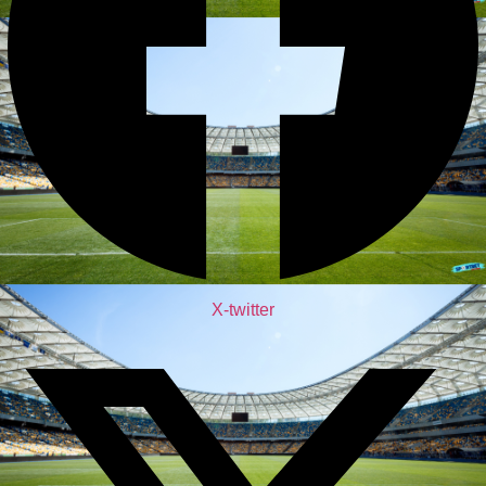
X-twitter