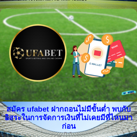
สมัคร ufabet ฝากถอนไม่มีขั้นต่ำ พบกับ
อิสระในการจัดการเงินที่ไม่เคยมีที่ไหนมา
ก่อน