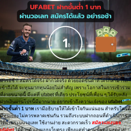
สมัครได้แล้ววันนี้กับทางเลือกใหม่
ufabet ฝากขั้นต่ํา 1 บาท
อย่า
มัวรอช้า! สมัครได้จริง ฝากได้จริง ด้วยยอดขั้นต่ำที่ใครก็สามารถ
เข้าถึงได้ จะทุนมากทุนน้อยไม่สำคัญ เพราะโอกาสในการเข้าร่วม
ที่ง่ายขนาดนี้ มีแค่ที่ ufabet ที่เดียว ประโยชน์ที่เพื่อน ๆ ได้รับหลัง
ฝากเงินผ่านโปรนี้มีมากมาย อยากเข้าถึงความเจ๋งของ
ufabet
ฝากขั้นต่ํา 1 บาท
เรามีอธิบายให้ได้เข้าใจกันแน่นอน สำหรับใครที่
มีทุนเยอะไม่ควรพลาดเช่นกัน รวมถึงระบบฝากถอนที่ดำเนินการ
ได้ผ่านระบบวอเลท ใช้งานง่าย สะดวกรวดเร็ว
สมัครแทงบอล
ufabet
ได้ด้วยตัวเองแบบเว็บตรง เพียงแค่ทำตามขั้นตอนสุดง่าย!