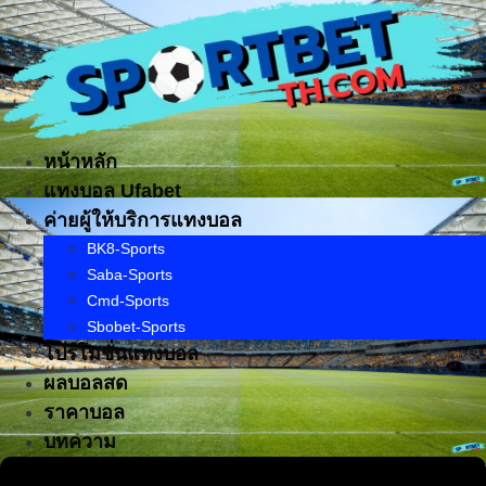
Skip
to
content
หน้าหลัก
แทงบอล Ufabet
ค่ายผู้ให้บริการแทงบอล
BK8-Sports
Saba-Sports
Cmd-Sports
Sbobet-Sports
โปรโมชั่นแทงบอล
ผลบอลสด
ราคาบอล
บทความ