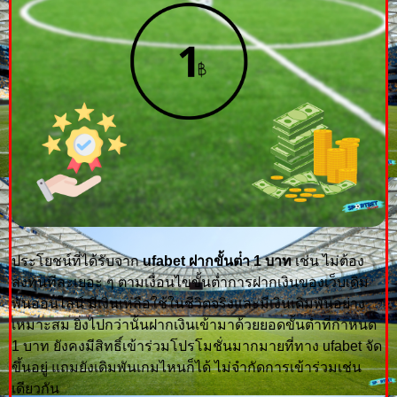
ประโยชน์ที่ได้รับจาก
ufabet ฝากขั้นต่ํา 1 บาท
เช่น ไม่ต้อง
ลงทุนทีละเยอะ ๆ ตามเงื่อนไขขั้นต่ำการฝากเงินของเว็บเดิม
พันออนไลน์ มีเงินเหลือใช้ในชีวิตจริงและมีเงินเดิมพันอย่าง
เหมาะสม ยิ่งไปกว่านั้นฝากเงินเข้ามาด้วยยอดขั้นต่ำที่กำหนด
1 บาท ยังคงมีสิทธิ์เข้าร่วมโปรโมชั่นมากมายที่ทาง ufabet จัด
ขึ้นอยู่ แถมยังเดิมพันเกมไหนก็ได้ ไม่จำกัดการเข้าร่วมเช่น
เดียวกัน