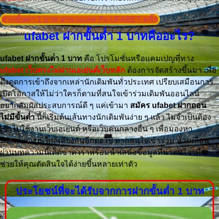
ฝากขั้นต่ํา 1 บาท ผ่านวอเลท กับ UFABET คลิ๊ก
ufabet ฝากขั้นต่ำ 1 บาทคืออะไร?
ufabet ฝากขั้นต่ํา 1 บาท
คือ โปรโมชั่นหรือแคมเปญที่ทาง
ufabet เว็บตรงไม่ผ่านเอเย่นต์เว็บหลัก
ต้องการจัดสร้างขึ้นมา เพื่อ
ดึงดูดการเข้าถึงจากเหล่านักเดิมพันทั่วประเทศ เปรียบเสมือนการ
เปิดโอกาสให้ไม่ว่าใครก็ตามที่สนใจเข้าร่วมเดิมพันออนไลน์
อยากสัมผัสประสบการณ์ดี ๆ แค่เข้ามา
สมัคร
ufabet ฝากถอน
ไม่มีขั้นต่ำ
นี้ก็เริ่มต้นเส้นทางนักเดิมพันง่าย ๆ แล้ว ไม่จำเป็นต้อง
เข้าไปใช้งานเว็บเอเย่นต์ หรือเว็บคนกลางอื่น ๆ เพื่อมองหา
ประสบการณ์ใกล้เคียงกันอีกต่อไป หากสนใจเข้าร่วม ห้ามเลื่อน
ผ่านบทความนี้เด็ดขาด เราพร้อมนำเสนอข้อมูลที่น่าสนใจ เพื่อ
ช่วยให้คุณตัดสินใจได้ง่ายขึ้นหลายเท่าตัว
ประโยชน์ที่จะได้รับจากการฝากขั้นต่ำ 1 บาท