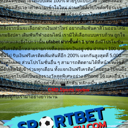
ทั้งหมดของค่ายได้แบบเต็ม 100% ด้วยรูปแบบภาษาไทยทั้งหมด
ไม่ต้องเสียเวลาทำความเข้าใจใหม่ ผ่านสไตล์เว็บไซต์หรือระบบ
การให้บริการที่คุ้นเคยกันดี ขอแค่สมัครเข้ามาใหม่อีกครั้งกับเว็บ
ของเราเพื่อเข้าร่วมแคมเปญ
ufabet ฝากขั้นต่ํา 1 บาท
แบบง่าย ๆ
หลังจากนั้นจะเลือกฝากเงินเท่าไหร่ อยากเดิมพันคาสิโนออนไลน์
เกมยิงปลา เดิมพันกีฬาออนไลน์ เรามีให้เลือกแบบครบถ้วน ถูกใจ
ทุกคนและยิ่งไปกว่านั้น
ufabet ฝากขั้นต่ํา 1 บาท
ยังมีโปรโมชั่น
ฟรีเครดิตอีกหลายรายการที่คอยแจกเงินอยู่ เช่น ฝากมา 100 บาท
ขึ้นไป รับเงินฟรีเครดิตเพิ่มทันทีอีก 200% แจกกันสูงสุดที่ 5,000
บาทไปเลย ส่วนโปรโมชั่นอื่น ๆ สามารถติดตามได้ที่หน้าเว็บไซต์
มีอัปเดตให้เข้าร่วมทุกเดือน ทั้งแจกเงินฟรีเครดิตโดยตรง ไปจนถึง
การแจกโบนัสเป็นของรางวัลสุดพิเศษอย่าง iPhone 16 และอื่น ๆ
อีกหลายรายการ ที่มีมูลค่าตั้งแต่หลักพัน หลักหมื่น จนถึงหลักแสน
ก่อนจากกันอยากจะฝาก
CMD Sports review
อีกหนึ่งพันธมิตรที่
เคียงคู่กับเรามาอย่างยาวนาน