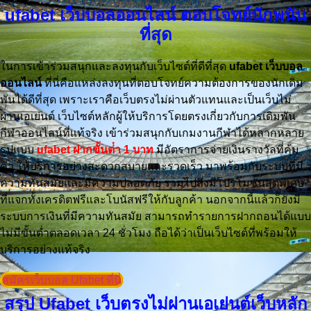
ufabet เว็บบอลออนไลน์ ตอบโจทย์นักพนัน
ที่สุด
ในการเข้าร่วมสนุกและลงทุนกับเว็บไซต์ที่ดีที่สุด
ufabet เว็บบอล
ออนไลน์
ที่นี่คือแหล่งลงทุนที่ตอบโจทย์ความต้องการของนักเดิม
พันได้ดีที่สุด เพราะเราคือเว็บตรงไม่ผ่านตัวแทนและเป็นเว็บไม่
ผ่านเอเย่นต์ เว็บไซต์หลักผู้ให้บริการโดยตรงเกี่ยวกับการเดิมพัน
กีฬาออนไลน์ที่แท้จริง เข้าร่วมสนุกกับเกมงานกีฬาได้หลากหลาย
รูปแบบ
ufabet ฝากขั้นต่ํา 1 บาท
มีอัตราการจ่ายเงินรางวัลที่คุ้ม
ค่า ให้บริการอย่างสะดวกสบายและรวดเร็ว มาพร้อมกับระบบที่มี
ความทันสมัยและมีความปลอดภัย รวมไปถึงมีโปรโมชั่นสุดพิเศษ
ที่แจกทั้งเครดิตฟรีและโบนัสฟรีให้กับลูกค้า นอกจากนี้แล้วก็ยังมี
ระบบการเงินที่มีความทันสมัย สามารถทำรายการฝากถอนได้แบบ
ไม่มีขั้นต่ำตลอดเวลา 24 ชั่วโมง ถือได้ว่าเป็นเว็บไซต์ที่พร้อมให้
บริการอย่างแท้จริง
สมัครเว็บบอล Ufabet ที่นี่
สรุป Ufabet เว็บตรงไม่ผ่านเอเย่นต์เว็บหลัก