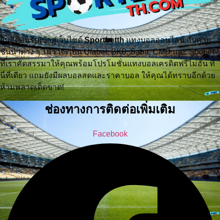
ยินดีต้อนรับเข้าสู่เว็บไซต์
Sportbetth
แทงบอลออนไลน์ กับค่าย
ชั่นนำต่าง ๆ ไม่ว่าจะเป็น Ufabet, BK8, Saba, CMD และ Sbobet
ที่เราคัดสรรมาให้คุณพร้อมโปรโมชั่นแทงบอลเครดิตฟรีไม่อั้น ที่
นี่ที่เดียว แถมยังมีผลบอลสดและราคาบอล ให้คุณได้ทราบอีกด้วย
ห้ามพลาดเด็ดขาด!
ช่องทางการติดต่อเพิ่มเติม
Facebook