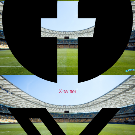
X-twitter