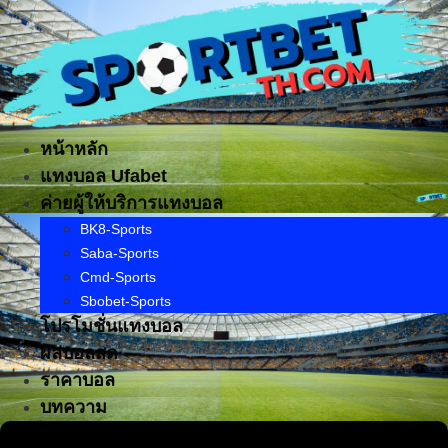
Skip
to
content
หน้าหลัก
แทงบอล Ufabet
ค่ายผู้ให้บริการแทงบอล
BK8-Sports
Saba-Sports
Cmd-Sports
Sbobet-Sports
โปรโมชั่นแทงบอล
ผลบอลสด
ราคาบอล
บทความ