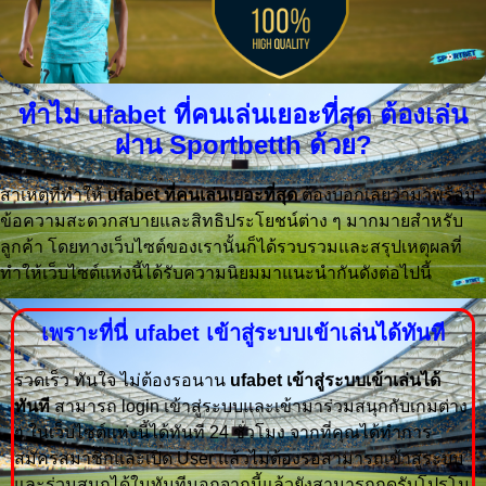
ทำไม ufabet ที่คนเล่นเยอะที่สุด ต้องเล่น
ผ่าน Sportbetth ด้วย?
สาเหตุที่ทำให้
ufabet ที่คนเล่นเยอะที่สุด
ต้องบอกเลยว่ามาพร้อม
ข้อความสะดวกสบายและสิทธิประโยชน์ต่าง ๆ มากมายสำหรับ
ลูกค้า โดยทางเว็บไซต์ของเรานั้นก็ได้รวบรวมและสรุปเหตุผลที่
ทำให้เว็บไซต์แห่งนี้ได้รับความนิยมมาแนะนำกันดังต่อไปนี้
เพราะที่นี่ ufabet เข้าสู่ระบบเข้าเล่นได้ทันที
รวดเร็ว ทันใจ ไม่ต้องรอนาน
ufabet เข้าสู่ระบบเข้าเล่นได้
ทันที
สามารถ login เข้าสู่ระบบและเข้ามาร่วมสนุกกับเกมต่าง
ๆ ในเว็บไซต์แห่งนี้ได้ทันที 24 ชั่วโมง จากที่คุณได้ทำการ
สมัครสมาชิกและเปิด User แล้วไม่ต้องรอสามารถเข้าสู่ระบบ
และร่วมสนุกได้ในทันทีนอกจากนี้แล้วยังสามารถกดรับโปรโม