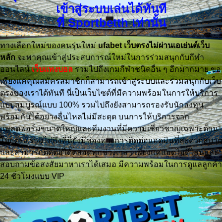
เข้าสู่ระบบเล่นได้ทันที
ที่ Sportbetth เท่านั้น
ทางเลือกใหม่ของคนรุ่นใหม่
ufabet เว็บตรงไม่ผ่านเอเย่นต์เว็บ
หลัก
จะพาคุณเข้าสู่ประสบการณ์ใหม่ในการร่วมสนุกกับกีฬา
ออนไลน์
เว็บแทงบอล
รวมไปถึงเกมกีฬาชนิดอื่น ๆ อีกมากมาย ขอ
เพียงแค่คุณสมัครสมาชิกก็สามารถเข้าสู่ระบบและร่วมสนุกกับเว็บ
ตรงของเราได้ทันที นี่เป็นเว็บไซต์ที่มีความพร้อมในการให้บริการ
แบบสมบูรณ์แบบ 100% รวมไปถึงยังสามารถรองรับนักลงทุน
พร้อมกันได้อย่างลื่นไหลไม่มีสะดุด บนการให้บริการจาก
แพลตฟอร์มขนาดใหญ่และทีมงานที่มีความเชี่ยวชาญเฉพาะด้าน
โดยตรง รวมไปถึงที่นี่ยังมีช่องทางการติดต่อแอดมินที่สะดวกสบาย
และสามารถติดต่อได้ตลอดทุกช่วงเวลา เพียงแค่แอดไอดีไลน์และ
สอบถามข้อสงสัยมาหาเราได้เสมอ มีความพร้อมในการดูแลลูกค้า
24 ชั่วโมงแบบ VIP