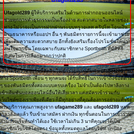
Ufagold289
ผู้ให้บริการเสริมในด้านการฝากถอนออนไลน์
ช่วยทุกการทำธุรกรรมเป็นเรื่องง่าย สะดวกสบายในหลายช่อง
ทาง ไม่ว่าจะเป็นการฝากผ่านระบบทรูวอเลท คริปโท โอนเงิน
ผ่านธนาคารหรือแอปฯ อื่น ๆ พันธมิตรรายการนี้จะเข้ามาช่วย
เพิ่มเติมความสะดวกสบาย อีกทั้งยังเสริมเรื่องโปรโมชั่นให้น่า
สนใจมากขึ้น โดยเฉพาะกับสมาชิกทาง Sportbetth ที่มีสิทธิ
พิเศษในการเลือกมากกว่าปกติ
เห็นได้ชัดว่าหากวันนี้ตัดสินใจเข้าร่วมการเดิมพัน
ufabet289
กับ
ทาง Sportbetth เพื่อน ๆ ทุกคนจะได้รับสิทธิ์ในการเข้าถึงข้อดีต่าง
ๆ ของพันธมิตรทั้งสองแบบครบเครื่อง ไม่จำเป็นต้องไปหาลิงกาง
เข้าเดิมพันบอลออนไลน์อื่นให้เสียเวลา แค่สมัครเข้าร่วมกับ
เว็บไซต์ของเราเพียงที่เดียว ก็มีทุกอย่างที่คุณต้องการอย่างแท้จริง
ผ่านบริการคุณภาพสูงจาก
ufagame289
และ
ufagold289
หมด
เวลาลังเลแล้ว รีบเข้ามาสมัคร ฝากเงิน ทุกขั้นตอนในการเข้าร่วม
สามารถเริ่มต้นทำได้เอง ใช้เวลาไม่เกิน 3 นาทีคุณจะได้เป็น
สมาชิกเว็บไซต์โดยตรง ข้อมูลทั้งหมดดูแลโดยบริษัท ปกป้อง