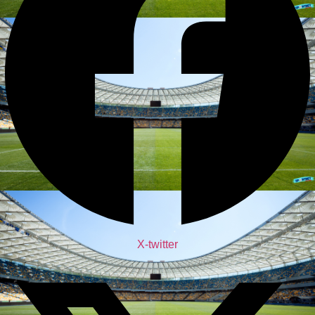
X-twitter