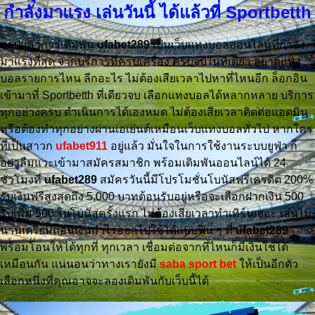
กำลังมาแรง เล่นวันนี้ ได้แล้วที่ Sportbetth
สรุปแล้วการเดิมพัน
ufabet289
เป็นเว็บแทงบอลออนไลน์ที่กำลัง
มาแรงที่สุด จากบริการที่ครบเครื่อง ครบจบในที่เดียว อยากแทง
บอลรายการไหน ลีกอะไร ไม่ต้องเสียเวลาไปหาที่ไหนอีก ล็อกอิน
เข้ามาที่ Sportbetth ที่เดียวจบ เลือกแทงบอลได้หลากหลาย บริการ
ทุกอย่างครบ ดำเนินการได้เองหมด ไม่ต้องเสียเวลาติดต่อแอดมิน
หรือต้องทำทุกอย่างผ่านเอเย่นต์เหมือนเว็บแทงบอลทั่วไป หากใคร
ที่เป็นสาวก
ufabet911
อยู่แล้ว มั่นใจในการใช้งานระบบยูฟ่า ก็
อย่าลืมแวะเข้ามาสมัครสมาชิก พร้อมเดิมพันออนไลน์ได้ 24
ชั่วโมงที่
ufabet289
สมัครวันนี้มีโปรโมชั่นโบนัสฟรีเครดิต 200%
รับเงินฟรีสูงสุดถึง 5,000 บาทต้อนรับอยู่หรือจะเลือกฝากเงิน 500
รับเพิ่ม 500 ในโบนัสครั้งแรก ไม่ต้องเสียเวลาทำเทิร์นเยอะ เล่นไม่
นานเตรียมถอนเงินกำไรออกไปใช้ได้แบบฟิน ๆ ที่
ufabet289
พร้อมโอนให้ได้ทุกที่ ทุกเวลา เชื่อมต่อจากที่ไหนก็มีเงินใช้ได้
เหมือนกัน แน่นอนว่าทางเรายังมี
saba sport bet
ให้เป็นอีกตัว
เลือกหนึ่งที่คุณอาจจะลองเดิมพันกับเว็บนี้ได้