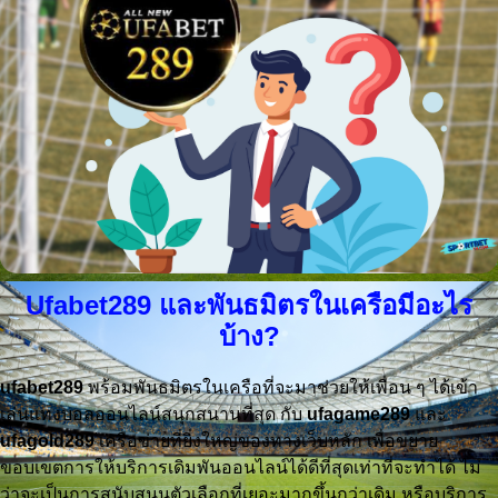
Ufabet289 และพันธมิตรในเครือมีอะไร
บ้าง?
ufabet289
พร้อมพันธมิตรในเครือที่จะมาช่วยให้เพื่อน ๆ ได้เข้า
เล่นแทงบอลออนไลน์สนุกสนานที่สุด กับ
ufagame289
และ
ufagold289
เครือข่ายที่ยิ่งใหญ่ของทางเว็บหลัก เพื่อขยาย
ขอบเขตการให้บริการเดิมพันออนไลน์ได้ดีที่สุดเท่าที่จะทำได้ ไม่
ว่าจะเป็นการสนับสนุนตัวเลือกที่เยอะมากขึ้นกว่าเดิม หรือบริการ