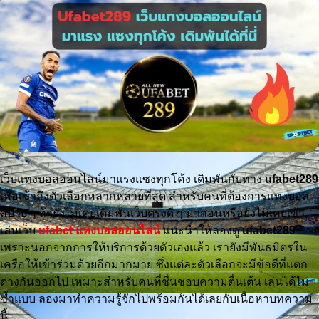
เว็บแทงบอลออนไลน์มาแรงแซงทุกโค้ง เดิมพันกับทาง
ufabet289
เพื่อเข้าถึงตัวเลือกหลากหลายที่สุด สำหรับคนที่ต้องการแทงบอล
สบาย ๆ ถ้ายังไม่เคยเดิมพันเว็บตรงดี ๆ มาก่อนหรือยังไม่เคยเข้า
เล่นเว็บ
ufabet แทงบอลออนไลน์
แนะนำให้ลองดู
ufabet289
เพราะนอกจากการให้บริการด้วยตัวเองแล้ว เรายังมีพันธมิตรใน
เครือให้เข้าร่วมด้วยอีกมากมาย ซึ่งแต่ละตัวเลือกจะมีข้อดีที่แตก
ต่างกันออกไป เหมาะสำหรับคนที่ชื่นชอบความตื่นเต้น เล่นได้ไม่
ซ้ำแบบ ลองมาทำความรู้จักไปพร้อมกันได้เลยกับเนื้อหาบทความ
นี้